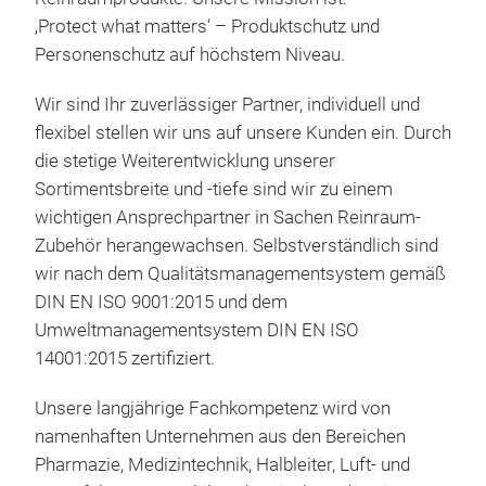
‚Protect what matters‘ – Produktschutz und
Personenschutz auf höchstem Niveau.
Sim
Wir sind Ihr zuverlässiger Partner, individuell und
Inno
flexibel stellen wir uns auf unsere Kunden ein. Durch
Ste
die stetige Weiterentwicklung unserer
opt
Sortimentsbreite und -tiefe sind wir zu einem
Han
wichtigen Ansprechpartner in Sachen Reinraum-
Tra
Zubehör herangewachsen. Selbstverständlich sind
übl
wir nach dem Qualitätsmanagementsystem gemäß
Erm
DIN EN ISO 9001:2015 und dem
per
Umweltmanagementsystem DIN EN ISO
bei 
14001:2015 zertifiziert.
Hoch
sind
Unsere langjährige Fachkompetenz wird von
Bere
namenhaften Unternehmen aus den Bereichen
bie
Pharmazie, Medizintechnik, Halbleiter, Luft- und