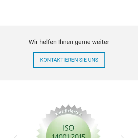
Sim
Uns
bew
eine
Wir helfen Ihnen gerne weiter
Part
Mik
KONTAKTIEREN SIE UNS
stat
Wag
Die
Einb
Bode
Ober
jede
Räde
und
Zurück
Vor