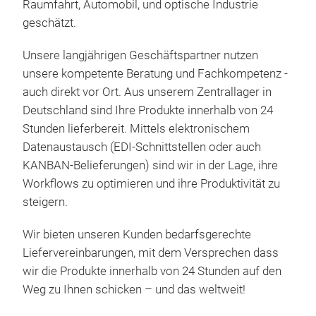
Sort
Raumfahrt, Automobil, und optische Industrie
auc
geschätzt.
sind
Unsere langjährigen Geschäftspartner nutzen
Wir
unsere kompetente Beratung und Fachkompetenz -
Sau
auch direkt vor Ort. Aus unserem Zentrallager in
die 
Deutschland sind Ihre Produkte innerhalb von 24
Indi
Stunden lieferbereit. Mittels elektronischem
Eig
Datenaustausch (EDI-Schnittstellen oder auch
die 
KANBAN-Belieferungen) sind wir in der Lage, ihre
Pro
Workflows zu optimieren und ihre Produktivität zu
steigern.
Wir bieten unseren Kunden bedarfsgerechte
Liefervereinbarungen, mit dem Versprechen dass
Sim
wir die Produkte innerhalb von 24 Stunden auf den
Hig
Weg zu Ihnen schicken – und das weltweit!
Zert