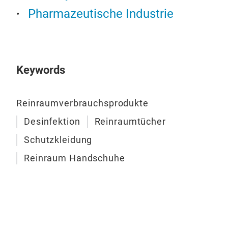
Die
Pharmazeutische Industrie
her
den
Der
grö
Keywords
blei
get
nach
Reinraumverbrauchsprodukte
der
Desinfektion
Reinraumtücher
steh
SIMT
Schutzkleidung
Lösu
Reinraum Handschuhe
Anw
Ver