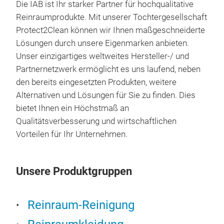
Sea
Die IAB ist Ihr starker Partner für hochqualitative
Inno
Reinraumprodukte. Mit unserer Tochtergesellschaft
Flüs
Protect2Clean können wir Ihnen maßgeschneiderte
Schu
Lösungen durch unsere Eigenmarken anbieten.
ISO
Unser einzigartiges weltweites Hersteller-/ und
Bik
Partnernetzwerk ermöglicht es uns laufend, neben
ver
den bereits eingesetzten Produkten, weitere
Ein
Alternativen und Lösungen für Sie zu finden. Dies
Alle
bietet Ihnen ein Höchstmaß an
ster
Qualitätsverbesserung und wirtschaftlichen
Dur
Vorteilen für Ihr Unternehmen.
Barr
Sau
Unsere Produktgruppen
gew
Anti
Ein
Reinraum-Reinigung
Vip
Vak