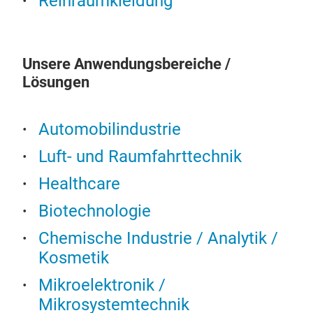
Reinraumkleidung
Rei
IPA-
Rein
Lot-
steh
Gepr
Eins
Unsere Anwendungsbereiche /
gear
Lösungen
pass
Poly
Automobilindustrie
Zel
obe
Luft- und Raumfahrttechnik
Healthcare
Biotechnologie
Chemische Industrie / Analytik /
Kosmetik
Mikroelektronik /
Sim
Mikrosystemtechnik